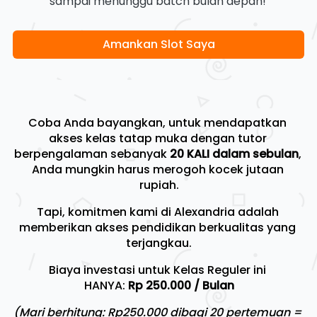
sampai menunggu batch bulan depan!
Amankan Slot Saya
`
Coba Anda bayangkan, untuk mendapatkan 
akses kelas tatap muka dengan tutor 
berpengalaman sebanyak 
20 KALI dalam sebulan
, 
Anda mungkin harus merogoh kocek jutaan 
rupiah.
Tapi, komitmen kami di Alexandria adalah 
memberikan akses pendidikan berkualitas yang 
terjangkau.
Biaya investasi untuk Kelas Reguler ini 
HANYA: 
Rp 250.000 / Bulan
(Mari berhitung: Rp250.000 dibagi 20 pertemuan = 