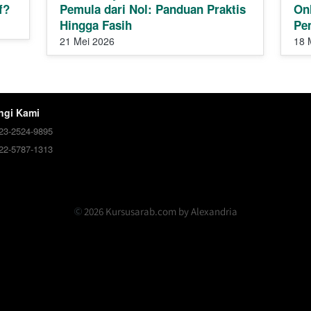
f?
Pemula dari Nol: Panduan Praktis
Onl
Hingga Fasih
Pe
21 Mei 2026
18 
ngi Kami
23-2524-9895
22-5787-1313
 2026 Kursusarab.com by Alexandria