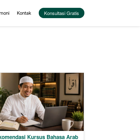
`
Konsultasi Gratis
imoni
Kontak
komendasi Kursus Bahasa Arab