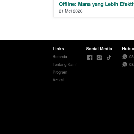
Offline: Mana yang Lebih Efekti
21 Mei 2026
Links
Social Media
Hubu
Beranda
08
Tentang Kami
08
Program
Artikel